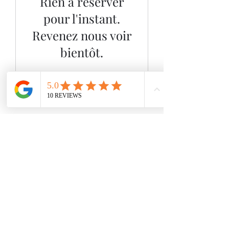
Rien à réserver
pour l'instant.
Revenez nous voir
bientôt.
massageentrebonnesmains@gmail
.com
514-571-9730
Textos ou appels
(laissez un message)