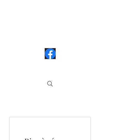
Contactez-moi au
514-571-9730
Textos ou appel (laissez un message)
Suive
z-moi